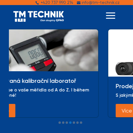
+420 737 990 214
info@tm-technik.cz


toř
Prodej měřicích strojů
. I během
S jakýmkoli dotazem či poptávkou se n
Více zde