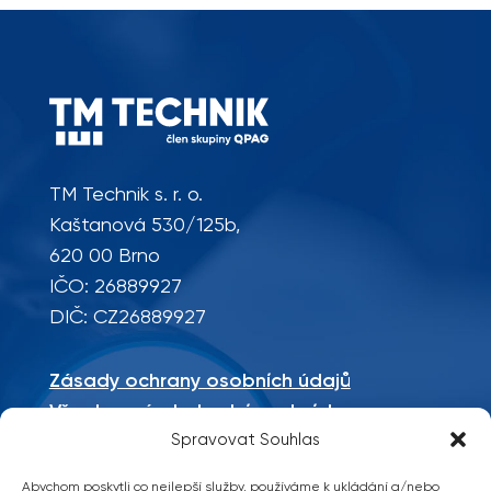
TM Technik s. r. o.
Kaštanová 530/125b,
620 00 Brno
IČO: 26889927
DIČ: CZ26889927
Zásady ochrany osobních údajů
Všeobecné obchodní podmínky
Mapa stránek
Spravovat Souhlas
Abychom poskytli co nejlepší služby, používáme k ukládání a/nebo