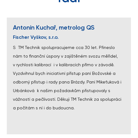
Antonín Kuchař, metrolog QS
Fischer Vyškov, s.r.o.
S TM Technik spolupracujeme cca 30 let. Přineslo
nám to finanční úspory v zajištěném svozu měřidel,
v rychlosti kalibrací i v kalibracích přímo v závodě.
Vyzdvihnul bych iniciativní přístup paní Božovské a
odborný přístup i rady pana Brázdy. Paní Mikeťuková i
Urbánková k našim požadavkům přistupovaly s
vážností a pečlivostí. Děkuji TM Technik za spolupráci
a počítám s ní i do budoucna.