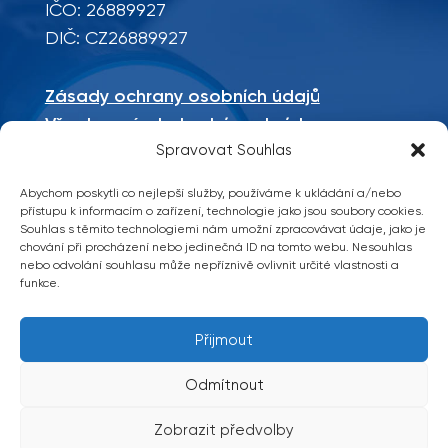
IČO: 26889927
DIČ: CZ26889927
Zásady ochrany osobních údajů
Všeobecné obchodní podmínky
Spravovat Souhlas
Mapa stránek
Abychom poskytli co nejlepší služby, používáme k ukládání a/nebo
Sociální sítě
přístupu k informacím o zařízení, technologie jako jsou soubory cookies.
Souhlas s těmito technologiemi nám umožní zpracovávat údaje, jako je
chování při procházení nebo jedinečná ID na tomto webu. Nesouhlas
nebo odvolání souhlasu může nepříznivě ovlivnit určité vlastnosti a
funkce.
Přijmout
Copyright 2026 © TM Technik, všechna
práva vyhrazena
Odmítnout
vytvořilo
Zobrazit předvolby