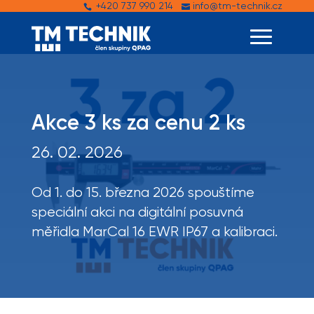
+420 737 990 214
info@tm-technik.cz


Akce 3 ks za cenu 2 ks
26. 02. 2026
Od 1. do 15. března 2026 spouštíme
speciální akci na digitální posuvná
měřidla MarCal 16 EWR IP67 a kalibraci.