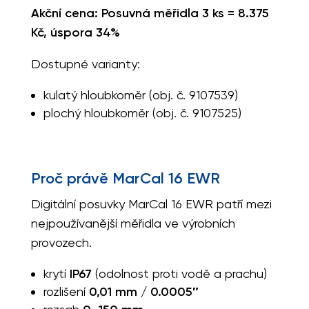
Akční cena:
Posuvná měřidla 3 ks = 8.375
Kč, úspora 34%
Dostupné varianty:
kulatý hloubkoměr (obj. č. 9107539)
plochý hloubkoměr (obj. č. 9107525)
Proč právě MarCal 16 EWR
Digitální posuvky MarCal 16 EWR patří mezi
nejpoužívanější měřidla ve výrobních
provozech.
krytí
IP67
(odolnost proti vodě a prachu)
rozlišení
0,01 mm / 0.0005″