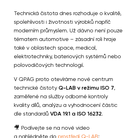
Technická čistota dnes rozhoduje o kvalitě,
spolehlivosti i životnosti výrobků napříč
moderním průmyslem. Už dávno není pouze
tématem automotive – zásadní roli hraje
také v oblastech space, medical,
elektrotechniky, bateriových systémů nebo
polovodičových technologií.
V QPAG proto otevíráme nové centrum
technické čistoty
Q-LAB v režimu ISO 7
,
zaměřené na služby odborné kontroly
kvality dílů, analýzu a vyhodnocení částic
dle standardů
VDA 19.1 a ISO 16232
.
🎥 Podívejte se na nové video
a nahlédněte do
prostředí Q-LAB
: