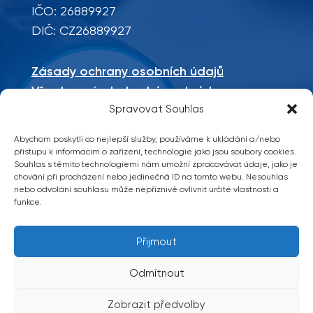
IČO: 26889927
DIČ: CZ26889927
Zásady ochrany osobních údajů
Všeobecné obchodní podmínky
Mapa stránek
Spravovat Souhlas
Abychom poskytli co nejlepší služby, používáme k ukládání a/nebo
Sociální sítě
přístupu k informacím o zařízení, technologie jako jsou soubory cookies.
Souhlas s těmito technologiemi nám umožní zpracovávat údaje, jako je
chování při procházení nebo jedinečná ID na tomto webu. Nesouhlas
nebo odvolání souhlasu může nepříznivě ovlivnit určité vlastnosti a
funkce.
Přijmout
Copyright 2026 © TM Technik, všechna
práva vyhrazena
Odmítnout
vytvořilo
Zobrazit předvolby