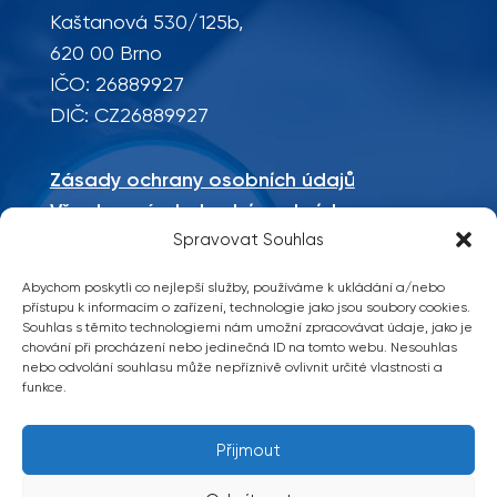
Kaštanová 530/125b,
620 00 Brno
IČO: 26889927
DIČ: CZ26889927
Zásady ochrany osobních údajů
Všeobecné obchodní podmínky
Mapa stránek
Spravovat Souhlas
Abychom poskytli co nejlepší služby, používáme k ukládání a/nebo
Sociální sítě
přístupu k informacím o zařízení, technologie jako jsou soubory cookies.
Souhlas s těmito technologiemi nám umožní zpracovávat údaje, jako je
chování při procházení nebo jedinečná ID na tomto webu. Nesouhlas
nebo odvolání souhlasu může nepříznivě ovlivnit určité vlastnosti a
funkce.
Přijmout
Copyright 2026 © TM Technik, všechna
práva vyhrazena