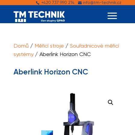
+420 737 990 214
info@tm-technik.cz


Domů
/
Měřicí stroje
/
Souřadnicové měřicí
systémy
/ Aberlink Horizon CNC
Aberlink Horizon CNC