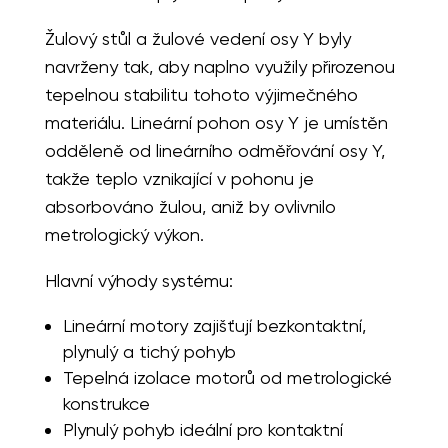
Žulový stůl a žulové vedení osy Y byly
navrženy tak, aby naplno využily přirozenou
tepelnou stabilitu tohoto výjimečného
materiálu. Lineární pohon osy Y je umístěn
odděleně od lineárního odměřování osy Y,
takže teplo vznikající v pohonu je
absorbováno žulou, aniž by ovlivnilo
metrologický výkon.
Hlavní výhody systému:
Lineární motory zajišťují bezkontaktní,
plynulý a tichý pohyb
Tepelná izolace motorů od metrologické
konstrukce
Plynulý pohyb ideální pro kontaktní