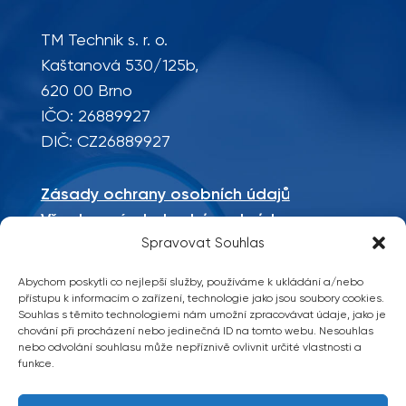
TM Technik s. r. o.
Kaštanová 530/125b,
620 00 Brno
IČO: 26889927
DIČ: CZ26889927
Zásady ochrany osobních údajů
Všeobecné obchodní podmínky
Spravovat Souhlas
Mapa stránek
Abychom poskytli co nejlepší služby, používáme k ukládání a/nebo
Sociální sítě
přístupu k informacím o zařízení, technologie jako jsou soubory cookies.
Souhlas s těmito technologiemi nám umožní zpracovávat údaje, jako je
chování při procházení nebo jedinečná ID na tomto webu. Nesouhlas
nebo odvolání souhlasu může nepříznivě ovlivnit určité vlastnosti a
funkce.