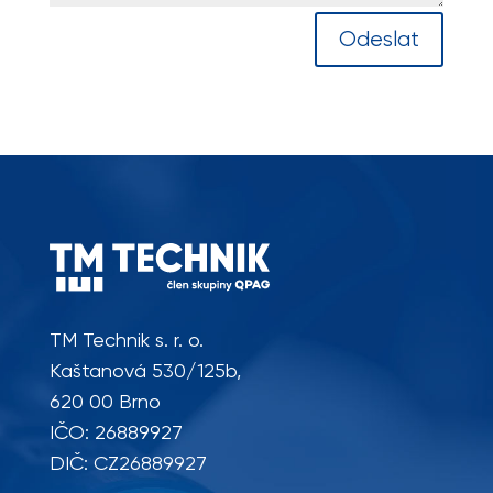
Odeslat
TM Technik s. r. o.
Kaštanová 530/125b,
620 00 Brno
IČO: 26889927
DIČ: CZ26889927