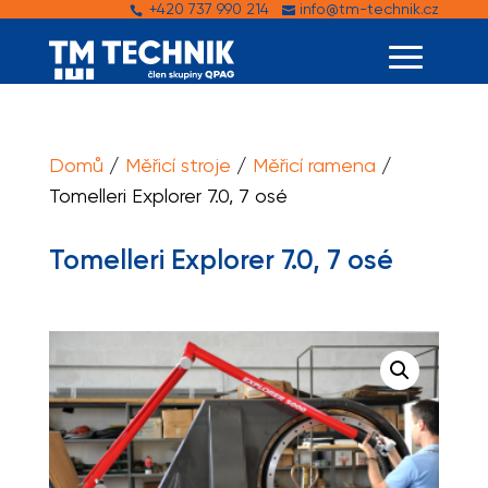
+420 737 990 214
info@tm-technik.cz


Domů
/
Měřicí stroje
/
Měřicí ramena
/
Tomelleri Explorer 7.0, 7 osé
Tomelleri Explorer 7.0, 7 osé