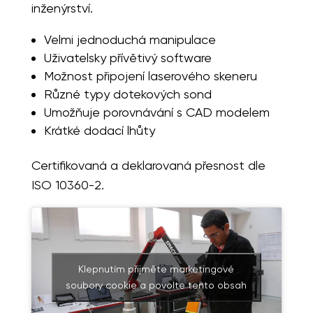
inženýrství.
Velmi jednoduchá manipulace
Uživatelsky přívětivý software
Možnost připojení laserového skeneru
Různé typy dotekových sond
Umožňuje porovnávání s CAD modelem
Krátké dodací lhůty
Certifikovaná a deklarovaná přesnost dle
ISO 10360-2.
Klepnutím přijměte marketingové
soubory cookie a povolte tento obsah