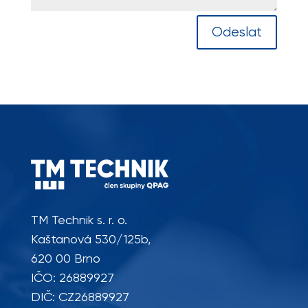
Odeslat
TM Technik s. r. o.
Kaštanová 530/125b,
620 00 Brno
IČO: 26889927
DIČ: CZ26889927