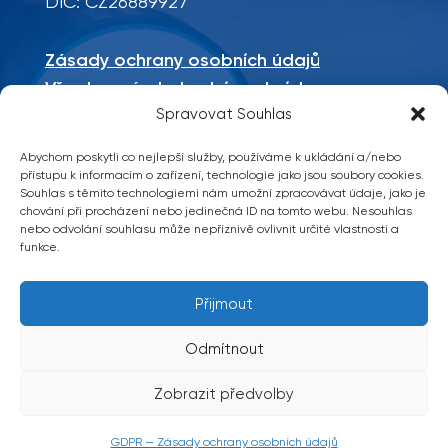
DIČ: CZ26889927
Zásady ochrany osobních údajů
Všeobecné obchodní podmínky
Mapa stránek
Spravovat Souhlas
Abychom poskytli co nejlepší služby, používáme k ukládání a/nebo
Sociální sítě
přístupu k informacím o zařízení, technologie jako jsou soubory cookies.
Souhlas s těmito technologiemi nám umožní zpracovávat údaje, jako je
chování při procházení nebo jedinečná ID na tomto webu. Nesouhlas
nebo odvolání souhlasu může nepříznivě ovlivnit určité vlastnosti a
funkce.
Přijmout
Copyright 2026 © TM Technik, všechna
práva vyhrazena
Odmítnout
vytvořilo
Zobrazit předvolby
GDPR — Zásady ochrany osobních údajů