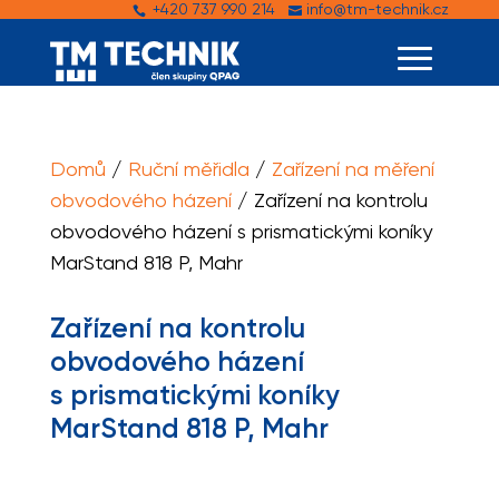
+420 737 990 214
info@tm-technik.cz


Domů
/
Ruční měřidla
/
Zařízení na měření
obvodového házení
/ Zařízení na kontrolu
obvodového házení s prismatickými koníky
MarStand 818 P, Mahr
Zařízení na kontrolu
obvodového házení
s prismatickými koníky
MarStand 818 P, Mahr